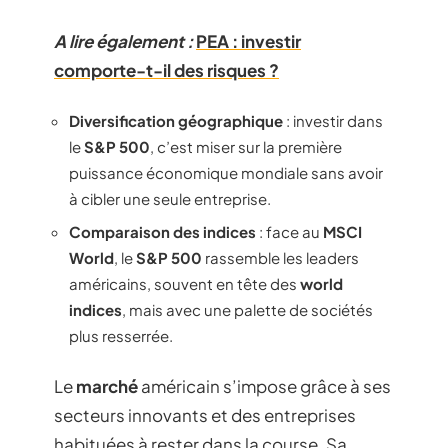
A lire également :
PEA : investir
comporte-t-il des risques ?
Diversification géographique
: investir dans
le
S&P 500
, c’est miser sur la première
puissance économique mondiale sans avoir
à cibler une seule entreprise.
Comparaison des indices
: face au
MSCI
World
, le
S&P 500
rassemble les leaders
américains, souvent en tête des
world
indices
, mais avec une palette de sociétés
plus resserrée.
Le
marché
américain s’impose grâce à ses
secteurs innovants et des entreprises
habituées à rester dans la course. Sa