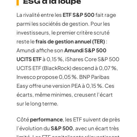
ESG à la loupe
La rivalité entre les
ETF S&P 500
fait rage
parmi les sociétés de gestion. Pour les
investisseurs, le premier critère scruté
reste le
frais de gestion annuel (TER)
:
Amundi affiche son
Amundi S&P 500
UCITS ETF
à 0,15 %, iShares Core S&P 500
UCITS ETF (BlackRock) descend à 0,07 %,
Invesco propose 0,05 %. BNP Paribas
Easy offre une version PEA à 0,15 %. Ces
écarts, même minimes, creusent l’écart
sur le long terme.
Côté
performance
, les ETF suivent de près
l’évolution du
S&P 500
, avec un écart très
limité. Les ETF capitalisants réinvestissent