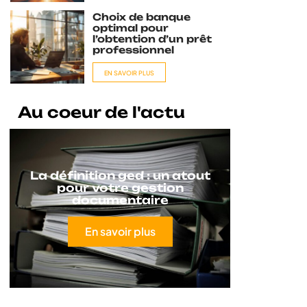
Choix de banque
optimal pour
l’obtention d’un prêt
professionnel
EN SAVOIR PLUS
Au coeur de l'actu
La définition ged : un atout
pour votre gestion
documentaire
En savoir plus