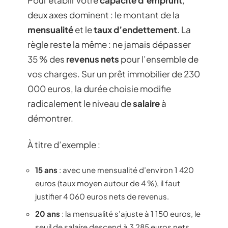
Pour établir votre
capacité d’emprunt
,
deux axes dominent : le montant de la
mensualité
et le
taux d’endettement
. La
règle reste la même : ne jamais dépasser
35 % des
revenus nets
pour l’ensemble de
vos charges. Sur un prêt immobilier de 230
000 euros, la durée choisie modifie
radicalement le niveau de
salaire
à
démontrer.
À titre d’exemple :
15 ans
: avec une mensualité d’environ 1 420
euros (taux moyen autour de 4 %), il faut
justifier 4 060 euros nets de revenus.
20 ans
: la mensualité s’ajuste à 1 150 euros, le
seuil de salaire descend à 3 285 euros nets.