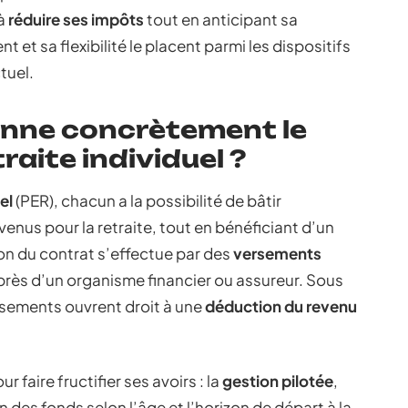
 à
réduire ses impôts
tout en anticipant sa
 et sa flexibilité le placent parmi les dispositifs
tuel.
nne concrètement le
raite individuel ?
el
(PER), chacun a la possibilité de bâtir
us pour la retraite, tout en bénéficiant d’un
on du contrat s’effectue par des
versements
uprès d’un organisme financier ou assureur. Sous
ersements ouvrent droit à une
déduction du revenu
faire fructifier ses avoirs : la
gestion pilotée
,
 des fonds selon l’âge et l’horizon de départ à la