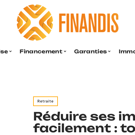
ise
Financement
Garanties
Immo
Retraite
Réduire ses i
facilement : t