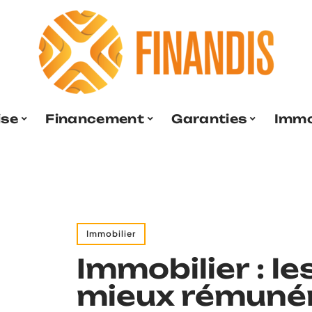
ise
Financement
Garanties
Immo
Immobilier
Immobilier : le
mieux rémuné